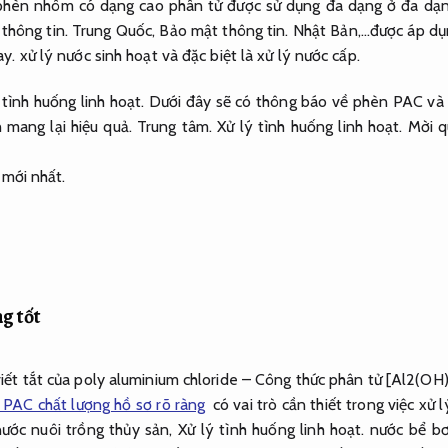
phèn nhôm có dạng cao phân tử được sử dụng đa dạng ở đa dạng 
thông tin.
Trung Quốc,
Bảo mật thông tin.
Nhật Bản,…được áp dụn
ay.
xử lý nước sinh hoạt và đặc biệt là xử lý nước cấp.
 tình huống linh hoạt.
Dưới đây sẽ có thông báo về phèn PAC và
 mang lại hiệu quả.
Trung tâm.
Xử lý tình huống linh hoạt.
Mời qu
 mới nhất.
g tốt
iết tắt của poly aluminium chloride – Công thức phân tử [Al2(O
PAC chất lượng hồ sơ rõ ràng
có vai trò cần thiết trong việc xử 
ước nuôi trồng thủy sản,
Xử lý tình huống linh hoạt.
nước bể bơi