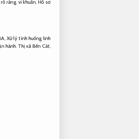
rõ ràng.
vi khuẩn,
Hồ sơ
4A,
Xử lý tình huống linh
ận hành.
Thị xã Bến Cát,