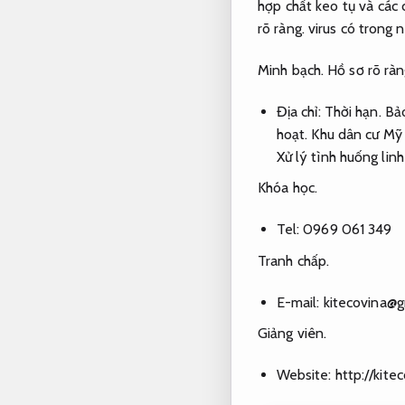
hợp chất keo tụ và các 
rõ ràng.
virus có trong n
Minh bạch.
Hồ sơ rõ ràn
Địa chỉ:
Thời hạn.
Bảo
hoạt.
Khu dân cư Mỹ 
Xử lý tình huống linh
Khóa học.
Tel: 0969 061 349
Tranh chấp.
E-mail:
kitecovina@g
Giảng viên.
Website: http://kite