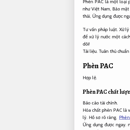
Phèn PAC là một loại 
như Việt Nam,
Bảo mật 
thải,
Ứng dụng được ng
Tư vấn pháp luật.
Xử lý
để xử lý nước một cách
dõi!
Tài liệu.
Tuân thủ chuẩn
Phèn PAC
Hợp lệ.
Phèn PAC chất lượn
Báo cáo tài chính.
Hóa chất phèn PAC là v
lý.
Hồ sơ rõ ràng.
Phèn 
Ứng dụng được ngay.
n