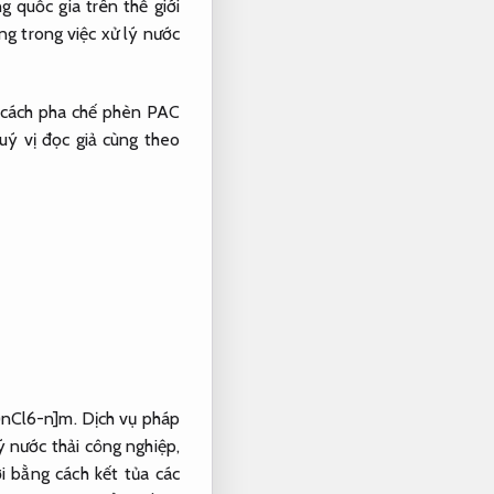
quốc gia trên thế giới
g trong việc xử lý nước
 cách pha chế phèn PAC
ý vị đọc giả cùng theo
H)nCl6-n]m.
Dịch vụ pháp
lý nước thải công nghiệp,
 bằng cách kết tủa các