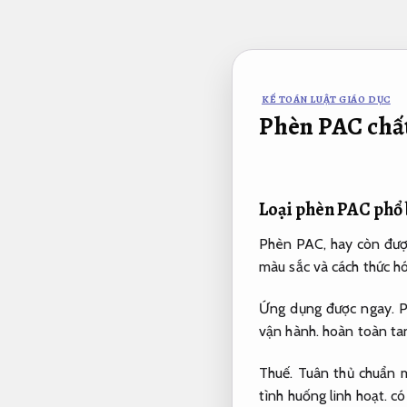
Bỏ
qua
nội
dung
KẾ TOÁN LUẬT GIÁO DỤC
Phèn PAC chất
Loại phèn PAC phổ 
Phèn PAC, hay còn được
màu sắc và cách thức h
Ứng dụng được ngay.
P
vận hành.
hoàn toàn tan 
Thuế.
Tuân thủ chuẩn m
tình huống linh hoạt.
có 