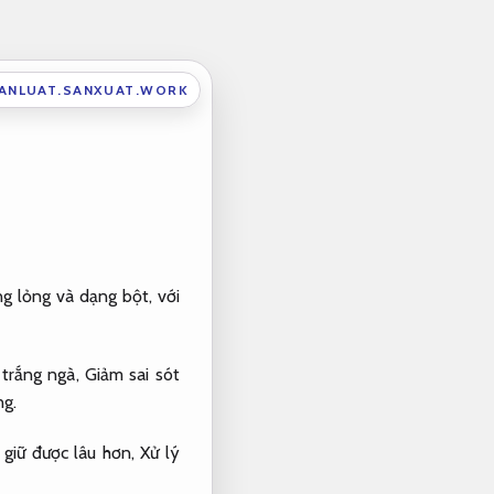
ANLUAT.SANXUAT.WORK
g lỏng và dạng bột, với
 trắng ngà,
Giảm sai sót
ng.
giữ được lâu hơn,
Xử lý