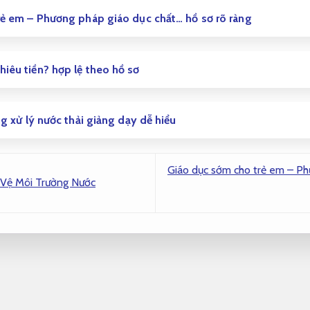
ẻ em – Phương pháp giáo dục chất… hồ sơ rõ ràng
iêu tiền? hợp lệ theo hồ sơ
g xử lý nước thải giảng dạy dễ hiểu
Giáo dục sớm cho trẻ em – Ph
 Vệ Môi Trường Nước