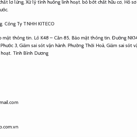
chất lơ lửng,
Xử lý tình huống linh hoạt.
bỏ bớt chất hữu cơ,
Hồ sơ 
ước.
g.
Công Ty TNHH KITECO
 mật thông tin.
Lô K48 – Căn 85,
Bảo mật thông tin.
Đường NK1
Phước 3,
Giảm sai sót vận hành.
Phường Thới Hoà,
Giảm sai sót v
 hoạt.
Tỉnh Bình Dương
mail.com
co.com.vn